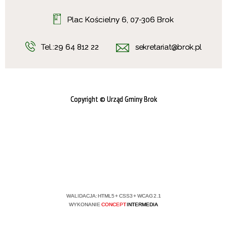
Plac Kościelny 6, 07-306 Brok
Tel.:
29 64 812 22
sekretariat@brok.pl
Copyright
© Urząd Gminy Brok
WALIDACJA:
HTML5
+
CSS3
+
WCAG 2.1
WYKONANIE
CONCEPT
INTERMEDIA