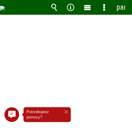
pane
Wyszukiwarka
Narzędzia
Menu
Menu
główne
szczegóło
Potrzebujesz
pomocy?