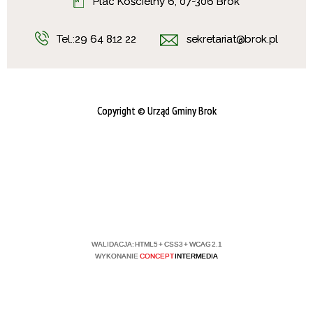
Plac Kościelny 6, 07-306 Brok
Tel.:
29 64 812 22
sekretariat@brok.pl
Copyright
© Urząd Gminy Brok
WALIDACJA:
HTML5
+
CSS3
+
WCAG 2.1
WYKONANIE
CONCEPT
INTERMEDIA