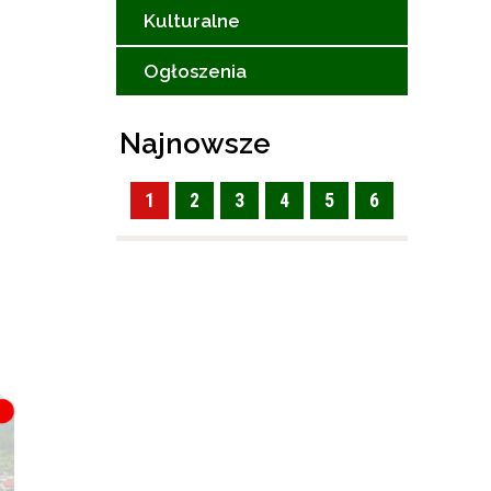
Kulturalne
Ogłoszenia
Najnowsze
1
2
3
4
5
6