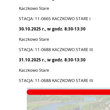
Ochrona Środowiska
Komunikacja
Kaczkowo Stare
Biuletyn Gminy Brok "Brokowiak"
Historia
STACJA: 11-0665 KACZKOWO STARE I
Karta Dużej Rodziny
30.10.2025 r., w godz. 8:30-13:30
Cyberbezpieczeństwo
Kaczkowo Stare
STACJA: 11-0688 KACZKOWO STARE III
31.10.2025 r., w godz. 8:30-13:30
Kaczkowo Stare
STACJA: 11-0688 KACZKOWO STARE III