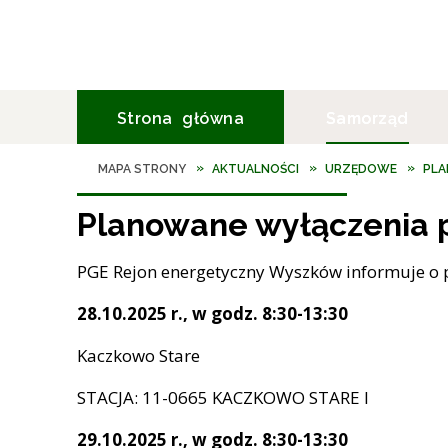
Strona główna
Samorząd
MAPA STRONY
AKTUALNOŚCI
URZĘDOWE
PLA
Burmistrz Gminy Brok
Gospodarka odpadami
Położenie geograficzne
Biblioteka Publiczna w Broku
Planowane wyłączenia 
Rada Gminy w Broku
Zdrowie
Zabytki
Sołtysi Gminy
Bezpieczeństwo
Co warto zobaczyć w Broku?
PGE Rejon energetyczny Wyszków informuje o p
Jednostki organizacyjne
Urząd Pocztowy
Przyroda w Gminie Brok
28.10.2025 r., w godz. 8:30-13:30
Urząd Gminy Brok
Bank
Turystyka i rekreacja
Kaczkowo Stare
Parafia
Noclegi
STACJA: 11-0665 KACZKOWO STARE I
Leśnictwo
Gastronomia
29.10.2025 r., w godz. 8:30-13:30